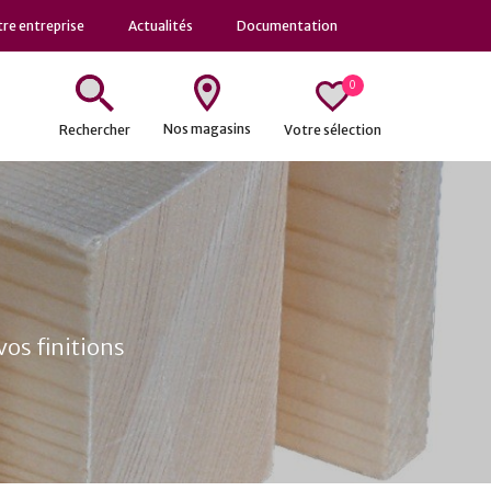
re entreprise
Actualités
Documentation
0
Nos magasins
Votre sélection
Rechercher
os finitions