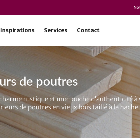
Not
Inspirations
Services
Contact
urs de poutres
harme rustique et une touche d’authenticité à v
rieurs de poutres en vieux bois taillé à la hache.