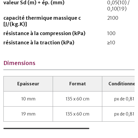
valeur Sd (m) + ép. (mm)
0,05(10) /
0,10(19)
capacité thermique massique c
2100
[J/(kg.K)]
résistance à la compression (kPa)
100
résistance à la traction (kPa)
≥10
Dimensions
Epaisseur
Format
Conditionne
10 mm
135 x 60 cm
px de 0,81 
19 mm
135 x 60 cm
px de 0,81 