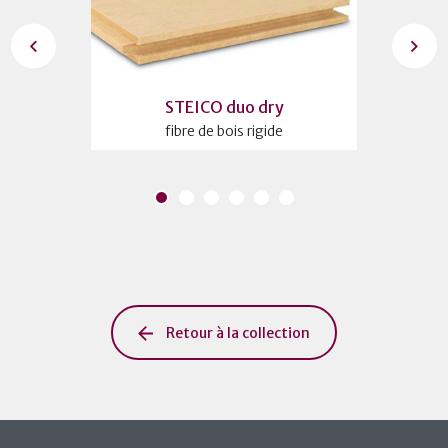
6
STEICO duo dry
ide
fibre de bois rigide
f
Retour à la collection