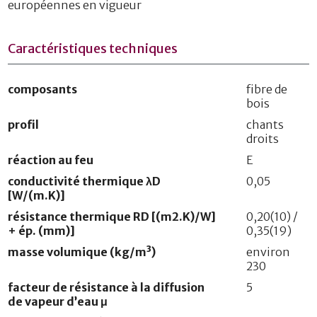
européennes en vigueur
Caractéristiques techniques
composants
fibre de
bois
profil
chants
droits
réaction au feu
E
conductivité thermique λD
0,05
[W/(m.K)]
résistance thermique RD [(m2.K)/W]
0,20(10) /
+ ép. (mm)]
0,35(19)
masse volumique (kg/m³)
environ
230
facteur de résistance à la diffusion
5
de vapeur d’eau μ