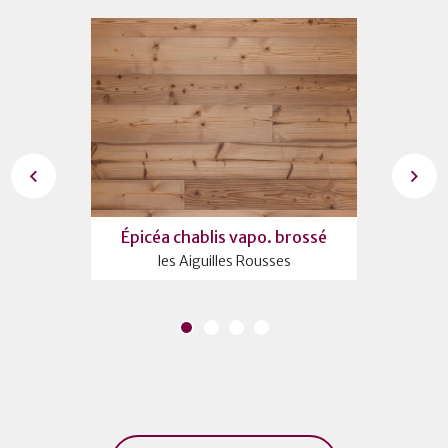
rossé
Épicéa chablis vapo. brossé
Épicé
les Aiguilles Rousses