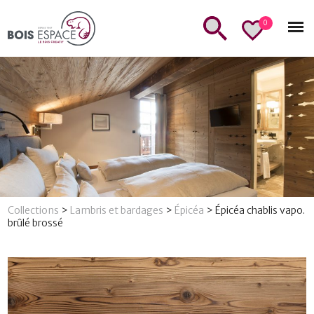
0
Collections
>
Lambris et bardages
>
Épicéa
>
Épicéa chablis vapo.
brûlé brossé