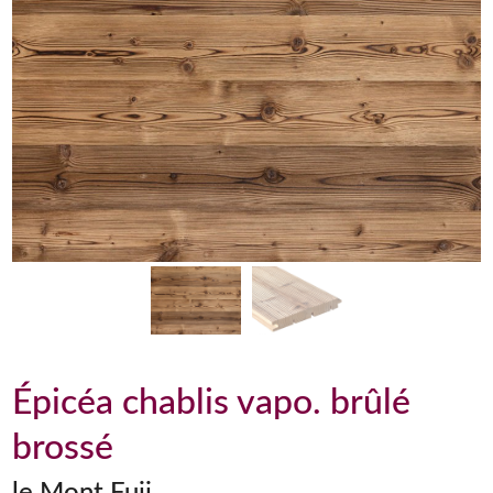
Épicéa chablis vapo. brûlé
brossé
le Mont Fuji