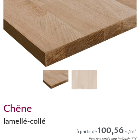
Chêne
lamellé-collé
100,56
à partir de
€/m²
Tous nos tarifs sont indiqués TTC