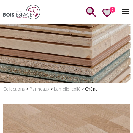
0
Collections
>
Panneaux
>
Lamellé-collé
>
Chêne