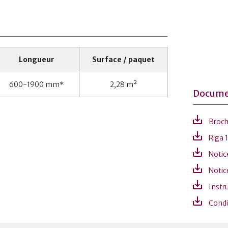
Longueur
Surface / paquet
600-1900 mm*
2,28 m²
Docume
Broch
Riga 1
Notice
Notice
Instru
Condi