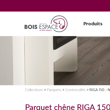
Produits
Collections
>
Parquets
>
Contrecollés
>
RIGA 150 - N
Parquet chêne RIGA 150