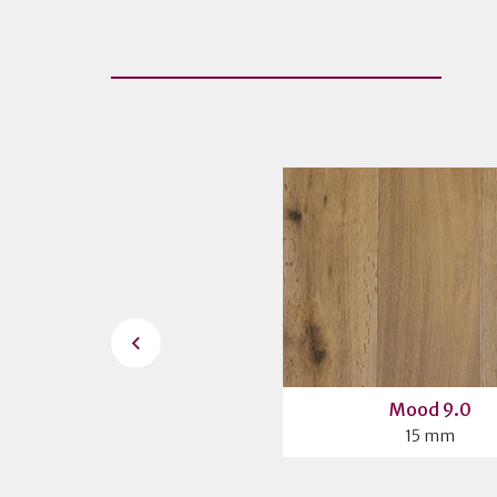
NARVIK 190 - Blonde
Mood 9.0
14 mm
15 mm