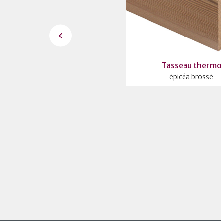
Poutre contrecollée
Tasseau therm
épicéa raboté
épicéa brossé