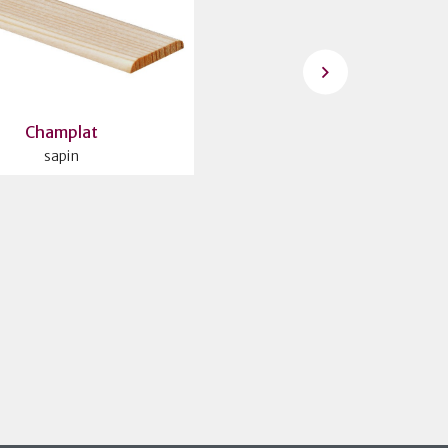
Champlat
Cimaise
sapin
sapin