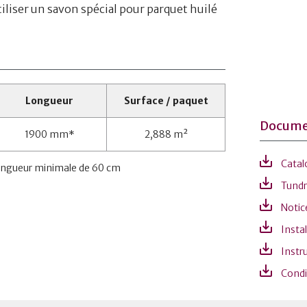
tiliser un savon spécial pour parquet huilé
Longueur
Surface / paquet
Docume
1900 mm*
2,888 m²
Catal
ongueur minimale de 60 cm
Tundra
Notic
Instal
Instru
Condi