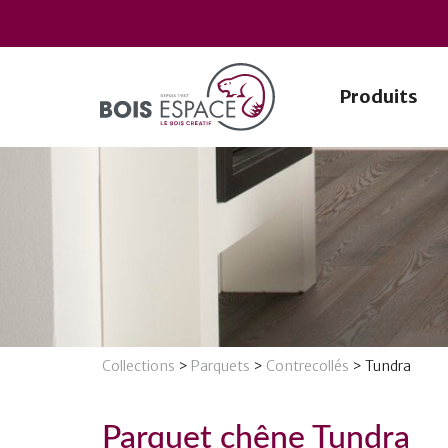
Produits
Collections
>
Parquets
>
Contrecollés
>
Tundra
Parquet chêne Tundra