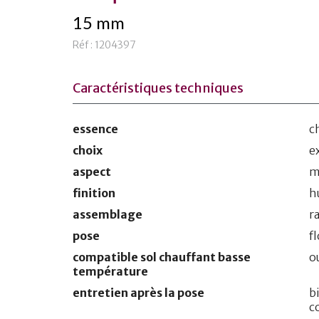
15 mm
Réf : 1204397
Caractéristiques techniques
essence
c
choix
e
aspect
m
finition
h
assemblage
r
pose
f
compatible sol chauffant basse
o
température
entretien après la pose
b
c