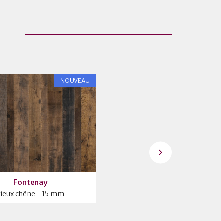
NOUVEAU
Fontenay
CHALET HB - Natural
vieux chêne - 15 mm
14 mm