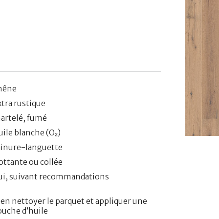
hêne
xtra rustique
artelé, fumé
uile blanche (O₂)
ainure-languette
lottante ou collée
ui, suivant recommandations
ien nettoyer le parquet et appliquer une
ouche d’huile