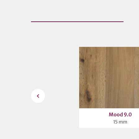
CHALET 190 - Invisible
Mood 9.0
14 mm
15 mm