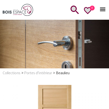
0
Collections
>
Portes d’intérieur
>
Beaulieu