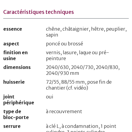
Caractéristiques techniques
essence
chêne, châtaignier, hêtre, peuplier,
sapin
aspect
poncé ou brossé
finition en
vernis, lasure, laque ou pré-
usine
peinture
dimensions
2040/630, 2040/730, 2040/830,
2040/930 mm
huisserie
72/55, 88/55 mm, pose fin de
chantier (cf. vidéo)
joint
oui
périphérique
type de
à recouvrement
bloc-porte
serrure
à clé L, à condamnation, 1 point
cylindre, 3 points cylindre,