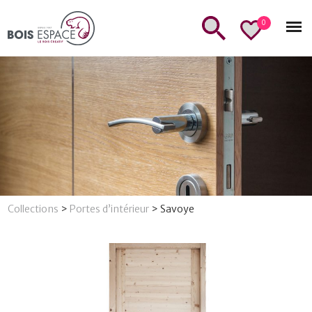
0
Collections
>
Portes d’intérieur
>
Savoye