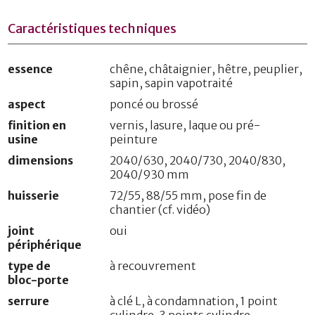
Caractéristiques techniques
essence
chêne, châtaignier, hêtre, peuplier,
sapin, sapin vapotraité
aspect
poncé ou brossé
finition en
vernis, lasure, laque ou pré-
usine
peinture
dimensions
2040/630, 2040/730, 2040/830,
2040/930 mm
huisserie
72/55, 88/55 mm, pose fin de
chantier (cf. vidéo)
joint
oui
périphérique
type de
à recouvrement
bloc-porte
serrure
à clé L, à condamnation, 1 point
cylindre, 3 points cylindre,